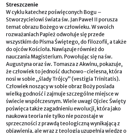
Streszczenie
W cyklu katechez poświęconych Bogu –
Stworzycielowi świata św. Jan Paweł II porusza
temat obrazu Bożego w człowieku. W swoich
rozważaniach Papież odwołuje się przede
wszystkim do Pisma Świętego, do filozofii, a także
do ojców Kościoła. Nawiązuje również do
nauczania Magisterium. Powołując się na św.
Augustyna oraz św. Tomasza z Akwinu, pokazuje,
że człowiek to jedność duchowo-cielesna, która
nosi w sobie „ślady Trójcy” (vestigia Trinitatis).
Człowiek noszący w sobie obraz Boży posiada
wielką godność i zajmuje szczególne miejsce w
świecie współczesnym. Wiele uwagi Ojciec Święty
poświęca także zagadnieniu ewolucji, która jako
naukowa teoria nie tylko nie pozostaje w
sprzeczności z prawdą teologiczną wynikającą z
objawienia, ale wraz z teologią uzupełnia wiedzę o