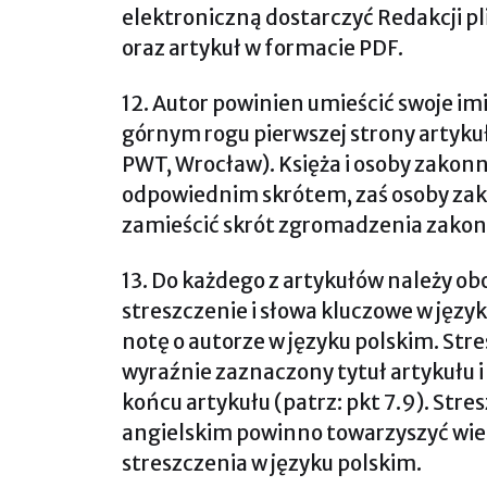
elektroniczną dostarczyć Redakcji pl
oraz artykuł w formacie PDF.
12. Autor powinien umieścić swoje im
górnym rogu pierwszej strony artykułu
PWT, Wrocław). Księża i osoby zakonn
odpowiednim skrótem, zaś osoby za
zamieścić skrót zgromadzenia zakon
13. Do każdego z artykułów należy o
streszczenie i słowa kluczowe w język
notę o autorze w języku polskim. St
wyraźnie zaznaczony tytuł artykułu i 
końcu artykułu (patrz: pkt 7.9). Stre
angielskim powinno towarzyszyć wi
streszczenia w języku polskim.