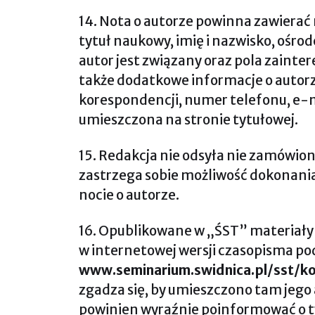
14. Nota o autorze powinna zawierać
tytuł naukowy, imię i nazwisko, ośro
autor jest związany oraz pola zainte
także dodatkowe informacje o autorz
korespondencji, numer telefonu, e-m
umieszczona na stronie tytułowej.
15. Redakcja nie odsyła nie zamówio
zastrzega sobie możliwość dokonania
nocie o autorze.
16. Opublikowane w „ŚST” materiały 
w internetowej wersji czasopisma po
www.seminarium.swidnica.pl/sst/ko
zgadza się, by umieszczono tam jego
powinien wyraźnie poinformować o 