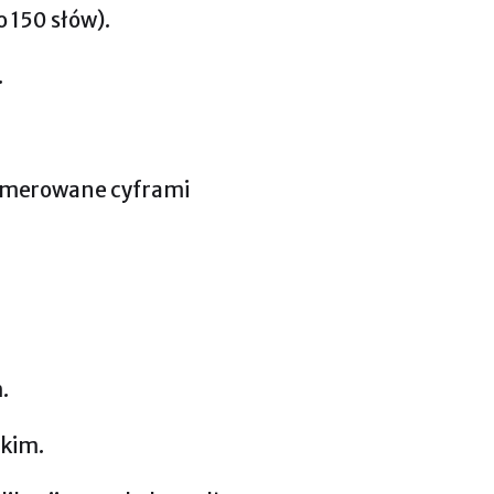
o 150 słów).
.
numerowane cyframi
.
skim.