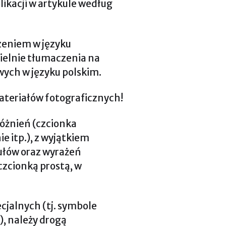
likacji w artykule według
zeniem w języku
ielnie tłumaczenia na
wych w języku polskim.
ateriałów fotograficznych!
różnień (czcionka
e itp.), z wyjątkiem
ułów oraz wyrażeń
czcionką prostą, w
cjalnych (tj. symbole
), należy drogą