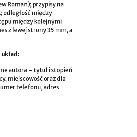
New Roman); przypisy na
t; odległość między
dstępu między kolejnymi
es z lewej strony 35 mm, a
 układ:
ne autora – tytuł i stopień
cy, miejscowość oraz dla
numer telefonu, adres