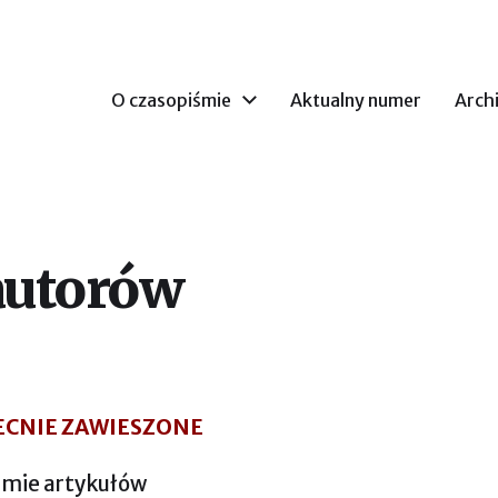
arium Duchownego w Świdnicy
O czasopiśmie
Aktualny numer
Arch
autorów
ECNIE ZAWIESZONE
ormie artykułów