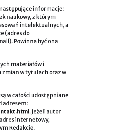
 następujące informacje:
dek naukowy, z którym
resowań intelektualnych, a
e (adres do
ail). Powinna być ona
nych materiałów i
 zmian w tytułach oraz w
są w całości udostępniane
d adresem:
ntakt.html
. Jeżeli autor
 adres internetowy,
tym Redakcję.