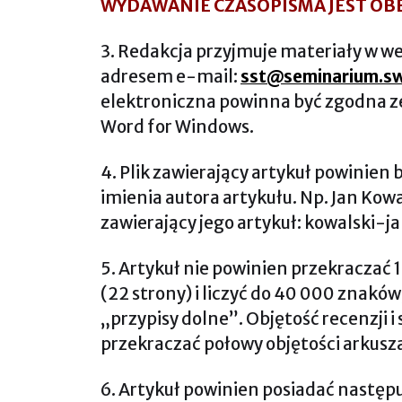
WYDAWANIE CZASOPISMA JEST OB
3. Redakcja przyjmuje materiały w we
adresem e-mail:
sst@seminarium.sw
elektroniczna powinna być zgodna 
Word for Windows.
4. Plik zawierający artykuł powinien
imienia autora artykułu. Np. Jan Kow
zawierający jego artykuł: kowalski-ja
5. Artykuł nie powinien przekraczać
(22 strony) i liczyć do 40 000 znaków,
„przypisy dolne”. Objętość recenzji 
przekraczać połowy objętości arkus
6. Artykuł powinien posiadać następ