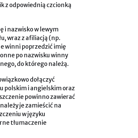
ik z odpowiednią czcionką
ię i nazwisko w lewym
, wraz z afiliacją (np.
e winni poprzedzić imię
konne po nazwisku winny
nego, do którego należą.
bowiązkowo dołączyć
u polskim i angielskim oraz
reszczenie powinno zawierać
należy je zamieścić na
szczeniu w języku
erne tłumaczenie