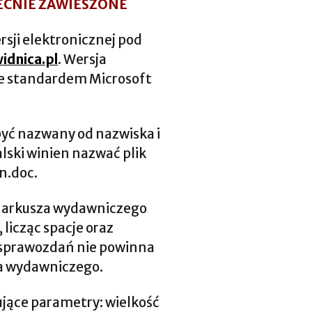
ECNIE ZAWIESZONE
rsji elektronicznej pod
idnica.pl
. Wersja
ze standardem Microsoft
 być nazwany od nazwiska i
alski winien nazwać plik
n.doc.
 1 arkusza wydawniczego
 licząc spacje oraz
i sprawozdań nie powinna
za wydawniczego.
ujące parametry: wielkość