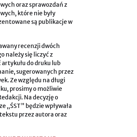
owych oraz sprawozdań z
wych, które nie były
zentowane są publikacje w
dawany recenzji dwóch
o należy się liczyć z
 artykułu do druku lub
onanie, sugerowanych przez
ek. Ze względu na długi
uku, prosimy o możliwie
edakcji. Na decyzję o
ze „ŚST” będzie wpływała
tekstu przez autora oraz